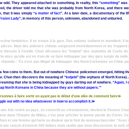
ow odd. They appeared attached to something. In reality, this
“something”
was 
ed, the driver told me that she was probably from North Korea, and there wer
e, that it was simply
“a matter of fact”
. At a later date, a documentary of the l
Frozen Lady”
, in memory of this person, unknown, abandoned and unburied.
scène fondatrice. Il se trouve à la gare. Des enfants traînent et mendient. Il 
s pièces. Mais des policiers chinois surgissent immédiatement et les frappent
nt blessée à l'oreille. Chun découvre les
“kotjebi”
(les orphelins de Corée d
alors qu'elle est en train de se faire kidnapper par des gars surgis de nulle
a répondu : 'Ce n'est pas illégal de kidnapper des Nord-Coréennes en Chine par
 few coins to them. But out of nowhere Chinese policemen emerged, hitting th
e ear. Chun then discovers the meaning of
“kotjebi”
(the orphans of North Korea).
eaming that she is being kidnapped by guys darting out of nowhere.
“Again, I 
 kidnap North Koreans in China because they are without papers.'”
sonnes à faire sortir en ayant pas le début d'une idée de comment faire≫
gle out with no idea whatsoever in how to accomplish it.
≫
 une fois rentré au pays, se convertit au christianisme, devient le Pasteur Chun
urne dans l'Empire du Milieu, c'est pour prêcher la bonne parole du Christ. C
e Tuen et une femme qui hurle sa douleur qui le font de nouveau basculer. “Avec
une rançon d'environ 300 dollars mais tandis que nous discussions le tarif, ell