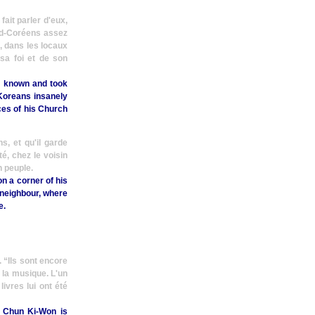
fait parler d'eux,
rd-Coréens assez
, dans les locaux
sa foi et de son
s known and took
 Koreans insanely
ices of his Church
ns, et qu'il garde
é, chez le voisin
n peuple.
on a corner of his
n neighbour, where
e.
.
“Ils sont encore
 la musique. L'un
ivres lui ont été
r Chun Ki-Won is