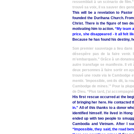
ressemblait à un scénario de film.
trouvé sa voix, il va sauver des gens
This will be a revelation to Past
founded the Durihana Church. From t
Christ. There is the figure of two 
motivating him to action.
“My team an
price, she disappeared - it all felt l
Because he has found his destiny, h
Son premier sauvetage a lieu dans l
désespère pas de la faire venir. 
m'embarquais.”
Grâce à un donateur
autre transfuge se manifeste. Il vit 
deux personnes à faire sortir en aya
trouvé une route via le Cambodge et 
mentir. 'Impossible, ont-ils dit, la 
Cambodge de mines.'”
Pour la plupa
de Dieu.
“Plus tard, j'ai accompagné
His first rescue occurred at the be
of bringing her here. He contacted 
in.”
All of this thanks to a donor w
identified himself. He lived in Hon
ended up with two people to smuggl
Cambodia and Vietnam. After I succ
“Impossible, they said, the road b