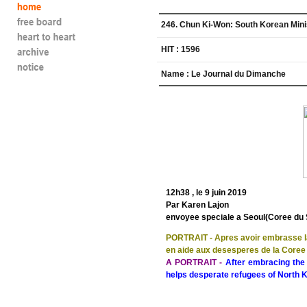
246
.
Chun Ki-Won: South Korean Mini
HIT :
1596
Name :
Le Journal du Dimanche
12h38 , le 9 juin 2019
Par Karen Lajon
envoyee speciale a Seoul(Coree du 
PORTRAIT - Apres avoir embrasse la 
en aide aux desesperes de la Coree
A PORTRAIT -
After embracing the
helps desperate refugees of North 