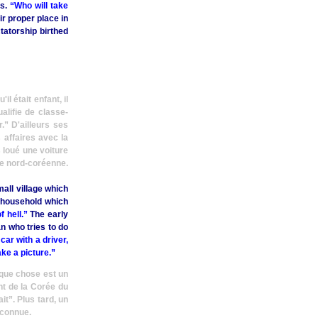
ns.
“Who will take
r proper place in
tatorship birthed
l était enfant, il
alifie de classe-
.”
D'ailleurs ses
 affaires avec la
 loué une voiture
re nord-coréenne.
all village which
e household which
f hell.”
The early
n who tries to do
car with a driver,
ake a picture.”
lque chose est un
ent de la Corée du
ait”
. Plus tard, un
nconnue.