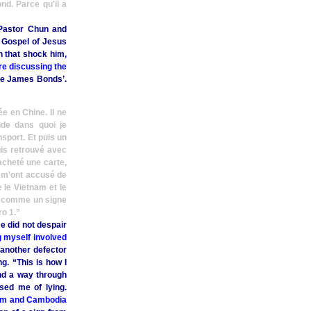
nd. Parce qu'il a
 Pastor Chun and
e Gospel of Jesus
n that shock him,
re discussing the
like James Bonds’.
e en Chine. Il ne
nde dans quoi je
nsport. Et puis un
uis retrouvé avec
 acheté une carte,
s m'ont accusé de
e le Vietnam et le
rue comme un signe
ro 1.”
e did not despair
ng myself involved
 another defector
g. “This is how I
und a way through
sed me of lying.
tnam and Cambodia