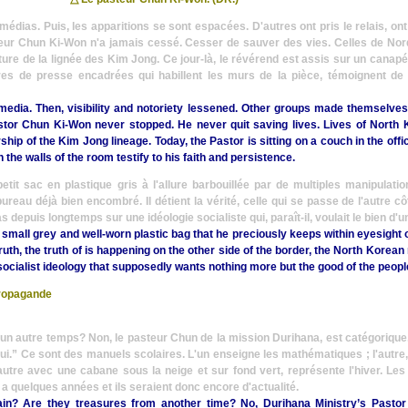
médias. Puis, les apparitions se sont espacées. D'autres ont pris le relais, ont 
teur Chun Ki-Won n'a jamais cessé. Cesser de sauver des vies. Celles de No
ture de la lignée des Kim Jong. Ce jour-là, le révérend est assis sur un canapé
res de presse encadrées qui habillent les murs de la pièce, témoignent de 
media. Then, visibility and notoriety lessened. Other groups made themselve
Pastor Chun Ki-Won never stopped. He never quit saving lives. Lives of North
hip of the Kim Jong lineage. Today, the Pastor is sitting on a couch in the off
 the walls of the room testify to his faith and persistence.
 petit sac en plastique gris à l'allure barbouillée par de multiples manipulatio
eau déjà bien encombré. Il détient la vérité, celle qui se passe de l'autre côt
pas depuis longtemps sur une idéologie socialiste qui, paraît-il, voulait le bien d'u
 small grey and well-worn plastic bag that he preciously keeps within eyesight 
truth, the truth of is happening on the other side of the border, the North Korea
cialist ideology that supposedly wants nothing more but the good of the peopl
propagande
un autre temps? Non, le pasteur Chun de la mission Durihana, est catégorique
ui.”
Ce sont des manuels scolaires. L'un enseigne les mathématiques ; l'autre,
autre avec une cabane sous la neige et sur fond vert, représente l'hiver. Les l
 a quelques années et ils seraient donc encore d'actualité.
ain? Are they treasures from another time? No, Durihana Ministry’s Pasto