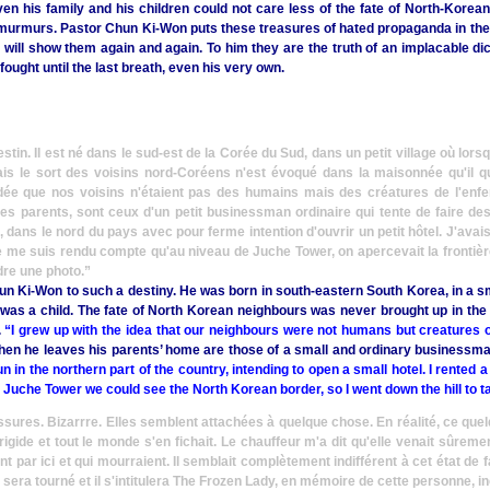
ven his family and his children could not care less of the fate of North-Korea
urmurs. Pastor Chun Ki-Won puts these treasures of hated propaganda in thei
 will show them again and again. To him they are the truth of an implacable dic
fought until the last breath, even his very own.
tin. Il est né dans le sud-est de la Corée du Sud, dans un petit village où lorsqu'i
amais le sort des voisins nord-Coréens n'est évoqué dans la maisonnée qu'il qu
idée que nos voisins n'étaient pas des humains mais des créatures de l'enfer
 ses parents, sont ceux d'un petit businessman ordinaire qui tente de faire des
dans le nord du pays avec pour ferme intention d'ouvrir un petit hôtel. J'avais
e me suis rendu compte qu'au niveau de Juche Tower, on apercevait la frontiè
dre une photo.”
n Ki-Won to such a destiny. He was born in south-eastern South Korea, in a sm
 was a child. The fate of North Korean neighbours was never brought up in th
.
“I grew up with the idea that our neighbours were not humans but creatures o
 when he leaves his parents’ home are those of a small and ordinary businessma
 in the northern part of the country, intending to open a small hotel. I rented a 
t Juche Tower we could see the North Korean border, so I went down the hill to t
ssures. Bizarrre. Elles semblent attachées à quelque chose. En réalité, ce que
rigide et tout le monde s'en fichait. Le chauffeur m'a dit qu'elle venait sûrem
nt par ici et qui mourraient. Il semblait complètement indifférent à cet état de f
sera tourné et il s'intitulera The Frozen Lady, en mémoire de cette personne, i