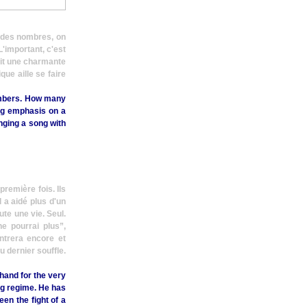
u des nombres, on
'important, c'est
oit une charmante
ue aille se faire
numbers. How many
ing emphasis on a
inging a song with
remière fois. Ils
 a aidé plus d'un
ute une vie. Seul.
ne pourrai plus”
,
ntrera encore et
au dernier souffle.
hand for the very
ang regime. He has
en the fight of a