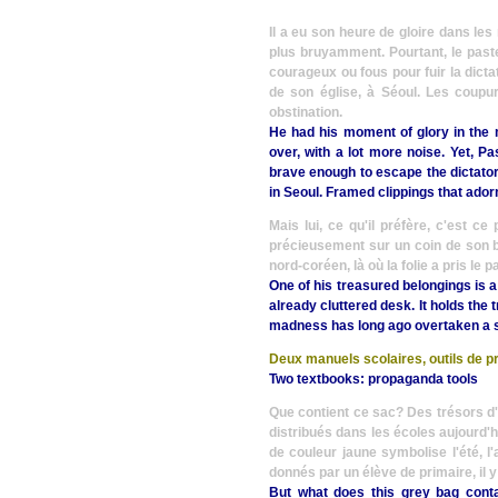
Il a eu son heure de gloire dans les 
plus bruyamment. Pourtant, le pas
courageux ou fous pour fuir la dicta
de son église, à Séoul. Les coupu
obstination.
He had his moment of glory in the 
over, with a lot more noise. Yet, 
brave enough to escape the dictators
in Seoul. Framed clippings that adorn
Mais lui, ce qu'il préfère, c'est ce
précieusement sur un coin de son bur
nord-coréen, là où la folie a pris le 
One of his treasured belongings is a
already cluttered desk. It holds the 
madness has long ago overtaken a so
Deux manuels scolaires, outils de 
Two textbooks: propaganda tools
Que contient ce sac? Des trésors d'
distribués dans les écoles aujourd'h
de couleur jaune symbolise l'été, l'
donnés par un élève de primaire, il y
But what does this grey bag cont