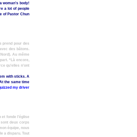
a woman's body!
e a lot of people
ife of Pastor Chun
les prend pour des
 avec des bâtons.
u Nord). Au même
 part.
“Là encore,
ce qu'elles n'ont
em with sticks. A
 At the same time
quizzed my driver
 et fonde l'église
e sont deux corps
 mon équipe, nous
e a disparu. Tout