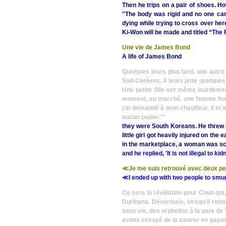
Then he trips on a pair of shoes. H
"The body was rigid and no one car
dying while trying to cross over her
Ki-Won will be made and titled
“The 
Une vie de James Bond
A life of James Bond
Quelques jours plus tard, une autre 
Sud-Coréens. Il leurs jette quelque
Une petite fille est même lourdeme
moment, au marché, une femme hurle 
j'ai demandé à mon chauffeur. Il m'
aucun papier.'”
they were South Koreans. He threw a
little girl got heavily injured on th
in the marketplace, a woman was scr
and he replied, 'It is not illegal to
≪Je me suis retrouvé avec deux per
≪
I ended up with two people to smug
Ce sera la révélation pour Chun qui,
Durihana. Désormais, lorsqu'il reto
sans vie, des orphelins à la gare d
avons essayé de la sauver en payant 