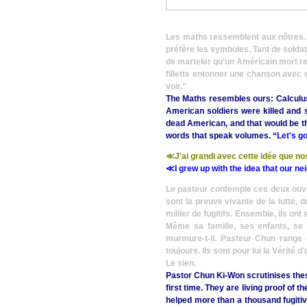
Les maths ressemblent aux nôtres. A
préfère les symboles. Tant de solda
de marteler qu'un Américain mort re
fillette entonner une chanson avec 
voir.”
The Maths resembles ours: Calculus
American soldiers were killed and 
dead American, and that would be the 
words that speak volumes.
“Let's go
≪J'ai grandi avec cette idée que no
≪
I grew up with the idea that our n
Le pasteur contemple ces deux ouvra
sont la preuve vivante de la lutte,
millier de fugitifs. Ensemble, ils on
Même sa famille, ses enfants, s
murmure-t-il. Pasteur Chun range 
toujours. Ils sont pour lui la Vérité 
Le sien.
Pastor Chun Ki-Won scrutinises the
first time. They are living proof of
helped more than a thousand fugitive