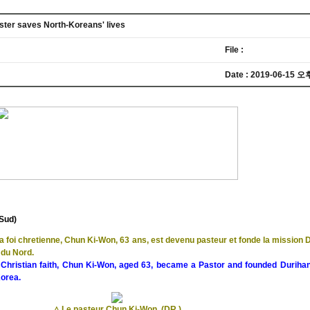
ster saves North-Koreans' lives
File :
Date :
2019-06-15 오후
Sud)
foi chretienne, Chun Ki-Won, 63 ans, est devenu pasteur et fonde la mission D
 du Nord.
 Christian faith, Chun Ki-Won, aged 63, became a Pastor and founded Durihan
Korea.
△
Le pasteur Chun Ki-Won. (DR.)