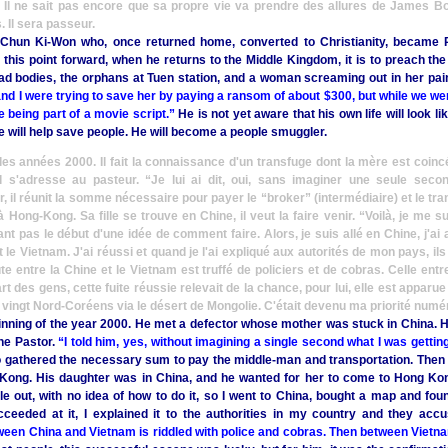
” Il ne sait pas encore que sa propre vie va prendre des allures de James Bo
. Il sera passeur.
or Chun Ki-Won who, once returned home, converted to Christianity, became
his point forward, when he returns to the Middle Kingdom, it is to preach th
dead bodies, the orphans at Tuen station, and a woman screaming out in her pai
d I were trying to save her by paying a ransom of about $300, but while we we
ike being part of a movie script.”
He is not yet aware that his own life will look 
e will help save people. He will become a people smuggler.
es années 2000. Il fait la connaissance d'un transfuge dont la mère est coincé
Il s'adresse au pasteur.
“Je lui ai dit, oui, sans imaginer une seule seco
, il réunit la somme nécessaire pour payer le
“broker”
(intermédiaire) et le tra
à Hong-Kong. Sa fille se trouve en Chine, il veut la faire venir.
“Voilà, je me s
nt pas le début d'une idée de comment faire. Alors, je suis allé en Chine, j'ai
le Vietnam. J'ai réussi et quand je l'ai expliqué aux autorités de mon pays, il
route entre la Chine et le Vietnam est truffé de policiers et de cobras. Celle entr
rt des gens, cette fuite réussie relevait de la chance, pour lui, elle est appa
 vingt Nord-Coréens via le désert de Mongolie. C'était devenu ma priorité numé
ginning of the year 2000. He met a defector whose mother was stuck in China. H
the Pastor.
“I told him, yes, without imagining a single second what I was getti
ho gathered the necessary sum to pay the middle-man and transportation. Then
g Kong. His daughter was in China, and he wanted for her to come to Hong Kon
e out, with no idea of how to do it, so I went to China, bought a map and fo
eeded at it, I explained it to the authorities in my country and they accu
etween China and Vietnam is riddled with police and cobras. Then between Vie