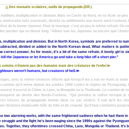
△
Des manuels scolaires, outils de propagande.(DR.)
ddition, multiplication et division. Mais en Corée du Nord, on se fiche un pe
ts américains tués soustraits, divisés ou additionnés aux morts nord-Coréens. L
lève de la bonne réponse. Pour la musique, c'est un peu le même refrain. On v
des paroles qui en disent long.
“Allons tuer les Japonais ou encore que l'Amériq
, multiplication and division. But in North Korea, symbols are preferred to 
subtracted, divided or added to the North Korean dead. What matters is putt
correct answer. As for music, it's a bit of the same refrain. A lovely girl is s
 kill the Japanese or let America go and take a long hike off a short pier.”
s voisins n'étaient pas des humains mais des créatures de l'enfer≫
eighbours weren’t humans, but creatures of hell.
≫
ges, avec la même tristesse effarée que lorsqu'il les a eus en main, la toute p
 du combat qu'il mène depuis les années 1990 contre le régime de Pyongyang. Il
t souvent traversé la Chine, le Laos, la Mongolie ou la Thaïlande. Le combat de to
e moquent du destin des Nords-Coréens.
“Qui prendra la relève lorsque je 
ces trésors de propagande honnie dans ce sac vénéré. Il sait qu'il les mo
d'une dictature implacable faîte de folie et de cruauté. Qu'il faut combattre jusqu'
se two alarming works, with the same frightened sadness when he had them in 
 the struggle and the fight he’s been waging since the 1990s against the Pyongy
s. Together, they oftentimes crossed China, Laos, Mongolia or Thailand. It’s be