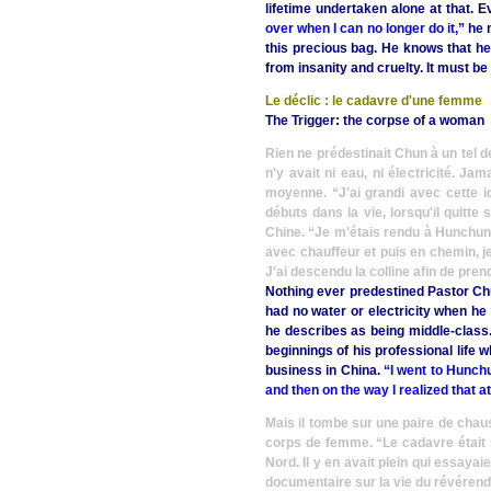
lifetime undertaken alone at that. E
over when I can no longer do it,”
he m
this precious bag. He knows that he
from insanity and cruelty. It must be 
Le déclic : le cadavre d'une femme
The Trigger: the corpse of a woman
Rien ne prédestinait Chun à un tel des
n'y avait ni eau, ni électricité. J
moyenne.
“J'ai grandi avec cette 
débuts dans la vie, lorsqu'il quitte
Chine.
“Je m'étais rendu à Hunchun, 
avec chauffeur et puis en chemin, j
J'ai descendu la colline afin de pren
Nothing ever predestined Pastor Chu
had no water or electricity when he
he describes as being middle-class
beginnings of his professional life
business in China.
“I went to Hunchun
and then on the way I realized that a
Mais il tombe sur une paire de chau
corps de femme.
“Le cadavre était 
Nord. Il y en avait plein qui essayaie
documentaire sur la vie du révérend 